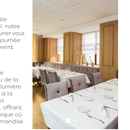
tie
l, notre
uner vous
 journée
reint
ne
u de la
 lumière
 à la
es
 offrant
nique où
rmandise