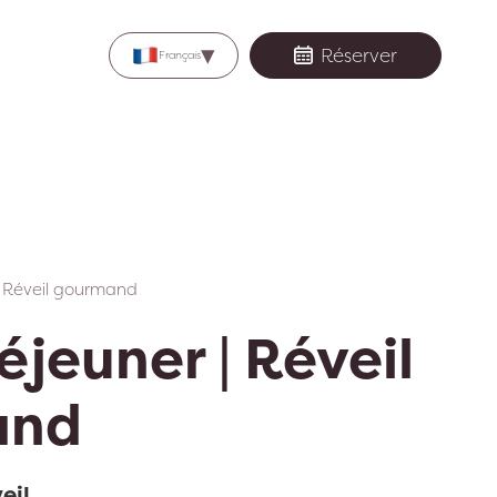
▾
Réserver
Français
| Réveil gourmand
éjeuner | Réveil
and
eil