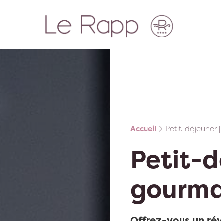
Accueil
Petit-déjeuner 
Petit-d
gourm
Offrez-vous un rév